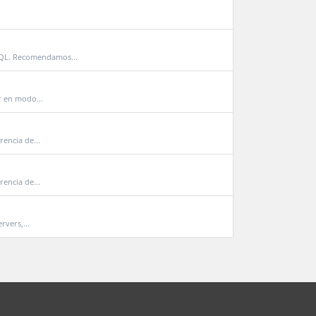
SQL. Recomendamos...
r en modo...
rencia de...
rencia de...
rvers,...