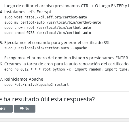
luego de editar el archivo presionamos CTRL + O luego ENTER y 
Instalamos Let´s Encrypt
sudo wget https://dl.eff.org/certbot-auto

sudo mv certbot-auto /usr/local/bin/certbot-auto

sudo chown root /usr/local/bin/certbot-auto

sudo chmod 0755 /usr/local/bin/certbot-auto​
Ejecutamos el comando para generar el certificado SSL
sudo /usr/local/bin/certbot-auto --apache​
Escogemos el numero del dominio listado y presionamos ENTER
Creamos la tarea de cron para la auto renovación del certificado
echo "0 0,12 * * * root python -c 'import random; import time;
Reiniciamos Apache
sudo /etc/init.d/apache2 restart​
e ha resultado útil esta respuesta?
Sí
No