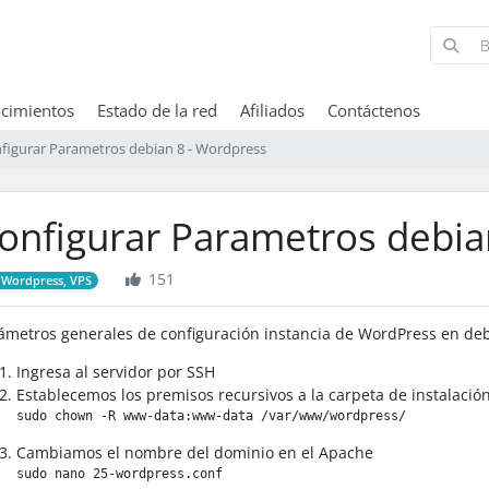
cimientos
Estado de la red
Afiliados
Contáctenos
figurar Parametros debian 8 - Wordpress
onfigurar Parametros debia
151
Wordpress, VPS
ámetros generales de configuración instancia de WordPress en de
Ingresa al servidor por SSH
Establecemos los premisos recursivos a la carpeta de instalació
sudo chown -R www-data:www-data /var/www/wordpress/​
Cambiamos el nombre del dominio en el Apache
sudo nano 25-wordpress.conf​