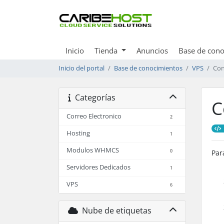
Inicio
Tienda
Anuncios
Base de cono
Inicio del portal
Base de conocimientos
VPS
Con
Categorías
C
Correo Electronico
2
Hosting
1
Modulos WHMCS
0
Par
Servidores Dedicados
1
VPS
6
Nube de etiquetas