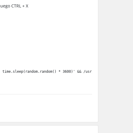
luego CTRL + X
 time.sleep(random.random() * 3600)' && /usr/local/bin/certbot-a