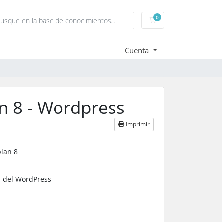
0
Carrito
Cuenta
n 8 - Wordpress
Imprimir
bían 8
n del WordPress