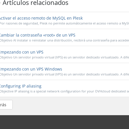
Artículos relacionados
ctivar el acceso remoto de MySQL en Plesk
Por razones de seguridad, Plesk no permite automáticamente el acceso remoto a My
ambiar la contraseña «root» de un VPS
Objetivo Al instalar o reinstalar una distribución, recibirá una contraseña para accede
mpezando con un VPS
Objetivo Un servidor privado virtual (VPS) es un servidor dedicado virtualizado. A dife
mpezando con un VPS Windows
Objetivo Un servidor privado virtual (VPS) es un servidor dedicado virtualizado. A dife
onfiguring IP aliasing
Objective IP aliasing is a special network configuration for your OVHcloud dedicated se
trás