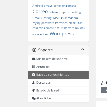
Android
arrays
conexion remota
Correo
debian
empezar
getting
Gmail
Hosting
IMAP
linux
mdadm
mysql
password
Permisos
plesk
POP
raid
rdp
remote
SMTP
starterd
ubuntu
Wordpress
windows
vps
Soporte
Mis tickets de soporte
Anuncios
Base de conocimientos
¿L
Descargas
Estado de la red
Abrir ticket