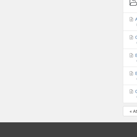
A
C
E
E
C
« A