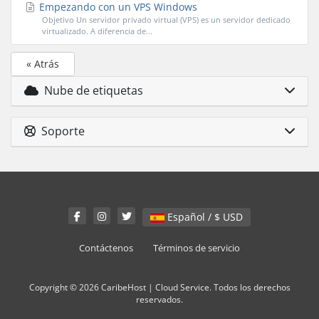
Empezando con un VPS Windows
Objetivo Un servidor privado virtual (VPS) es un servidor dedicado
virtualizado. A diferencia de...
« Atrás
Nube de etiquetas
Soporte
Español / $ USD
Contáctenos
Términos de servicio
Copyright © 2026 CaribeHost | Cloud Service. Todos los derechos
reservados.