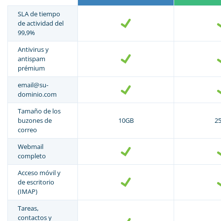
SLA de tiempo
de actividad del
99,9%
Antivirus y
antispam
prémium
email@su-
dominio.com
Tamaño de los
buzones de
10GB
2
correo
Webmail
completo
Acceso móvil y
de escritorio
(IMAP)
Tareas,
contactos y