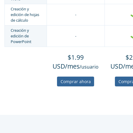
Creación y
edición de hojas
-
de cálculo
Creación y
edición de
-
PowerPoint
$1.99
$2
USD/mes
USD/m
/usuario
Comprar ahora
Compra