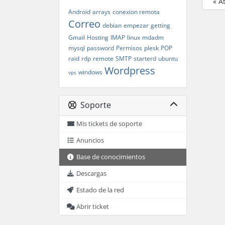
« A
Android
arrays
conexion remota
Correo
debian
empezar
getting
Gmail
Hosting
IMAP
linux
mdadm
mysql
password
Permisos
plesk
POP
raid
rdp
remote
SMTP
starterd
ubuntu
Wordpress
windows
vps
Soporte
Mis tickets de soporte
Anuncios
Base de conocimientos
Descargas
Estado de la red
Abrir ticket