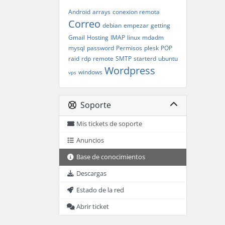
Android
arrays
conexion remota
Correo
debian
empezar
getting
Gmail
Hosting
IMAP
linux
mdadm
mysql
password
Permisos
plesk
POP
raid
rdp
remote
SMTP
starterd
ubuntu
Wordpress
windows
vps
Soporte
Mis tickets de soporte
Anuncios
Base de conocimientos
Descargas
Estado de la red
Abrir ticket